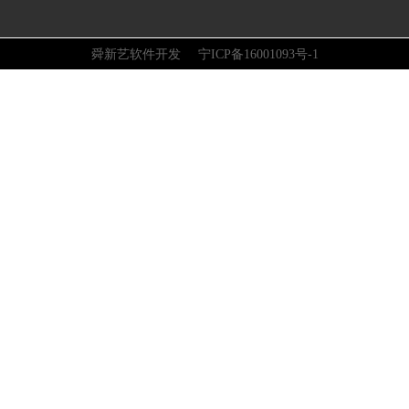
舜新艺软件开发 宁ICP备16001093号-1